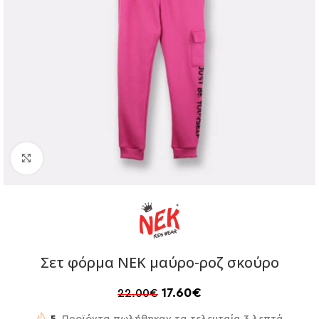
Click to enlarge
Σετ φόρμα ΝΕΚ μαύρο-ροζ σκούρο
17.60
€
22.00
€
5
Προϊόντα πωλήθηκαν τα τελευταία 3 λεπτά