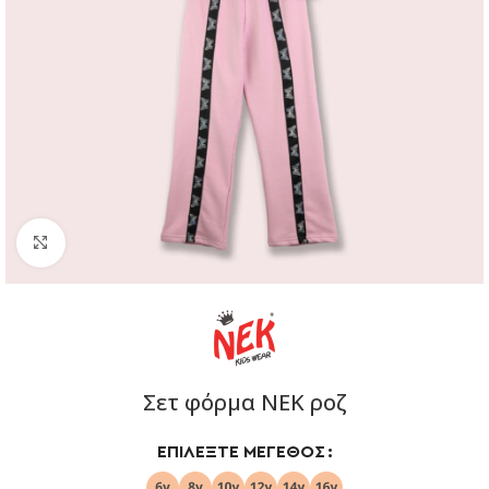
Click to enlarge
Σετ φόρμα ΝΕΚ ροζ
ΕΠΙΛΈΞΤΕ ΜΈΓΕΘΟΣ