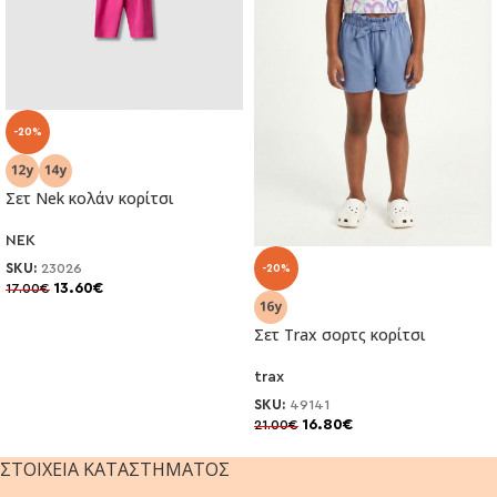
-20%
Σετ Nek κολάν κορίτσι
NEK
SKU:
23026
-20%
13.60
€
17.00
€
Σετ Trax σορτς κορίτσι
trax
SKU:
49141
16.80
€
21.00
€
ΣΤΟΙΧΕΊΑ ΚΑΤΑΣΤΉΜΑΤΟΣ