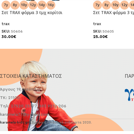
Σετ TRAX φόρμα 3 τμχ κορίτσι
Σετ TRAX φόρμα 3 τ
NEO
NEO
trax
trax
SKU:
50606
SKU:
50605
30.00
€
25.00
€
ΣΤΟΙΧΕΊΑ ΚΑΤΑΣΤΉΜΑΤΟΣ
ΠΑ
Άργους 19, Ναύπλιο
ΤΚ: 21100
Τηλ: 27520 25377, 693 9212 206
karamela77@yahoo.com
karamela-kids.gr
| Βρεφικά - παιδικά ενδύματα 2020.