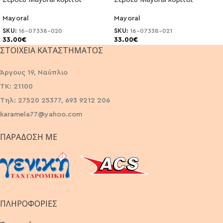
Mayoral
Mayoral
SKU:
16-07338-020
SKU:
16-07338-021
33.00
€
33.00
€
ΣΤΟΙΧΕΊΑ ΚΑΤΑΣΤΉΜΑΤΟΣ
Άργους 19, Ναύπλιο
ΤΚ: 21100
Τηλ: 27520 25377, 693 9212 206
karamela77@yahoo.com
ΠΑΡΆΔΟΣΗ ΜΕ
ΠΛΗΡΟΦΟΡΙΕΣ