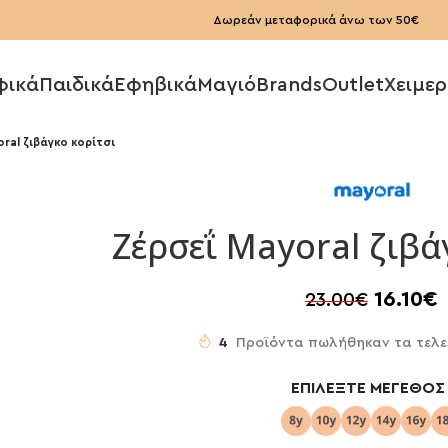
Δωρεάν μεταφορικά άνω των 50€
φικά
Παιδικά
Εφηβικά
Μαγιό
Brands
Outlet
Χειμερ
ral ζιβάγκο κορίτσι
Ζέρσεΐ Mayoral ζιβά
16.10
€
23.00
€
4
Προϊόντα πωλήθηκαν τα τελε
ΕΠΙΛΈΞΤΕ ΜΈΓΕΘΟΣ