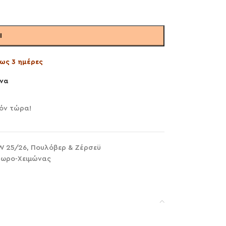
Ι
ως 3 ημέρες
να
ϊόν τώρα!
W 25/26
,
Πουλόβερ & Ζέρσεϋ
ωρο-Χειμώνας