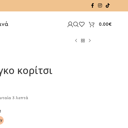
ινά
0.00
€
γκο κορίτσι
υταία 3 λεπτά