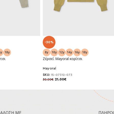
-30%
τσι
Ζέρσεΐ Mayoral κορίτσι
Mayoral
SKU:
15-07312-073
21.00
€
30.00
€
ΡΆΔΟΣΗ ΜΕ
ΠΛΗΡΟ