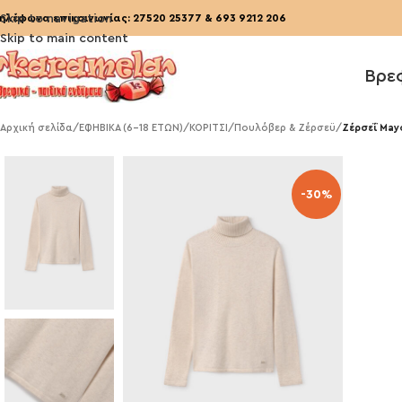
ηλέφωνα επικοινωνίας:
Skip to navigation
27520 25377
&
693 9212 206
Skip to main content
Βρε
Αρχική σελίδα
/
ΕΦΗΒΙΚΑ (6-18 ΕΤΩΝ)
/
ΚΟΡΙΤΣΙ
/
Πουλόβερ & Ζέρσεϋ
/
Ζέρσεΐ Mayo
-30%