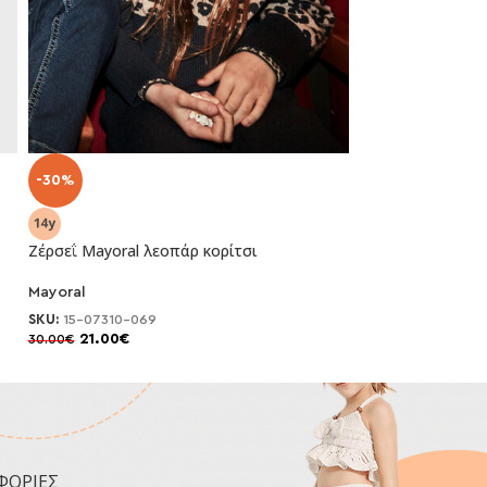
-30%
-30%
Ζέρσεΐ Mayoral λεοπάρ κορίτσι
Φούτερ Mayoral 
Mayoral
Mayoral
SKU:
15-07310-069
SKU:
15-07421-035
21.00
€
23.10
€
30.00
€
33.00
€
ΦΟΡΙΕΣ