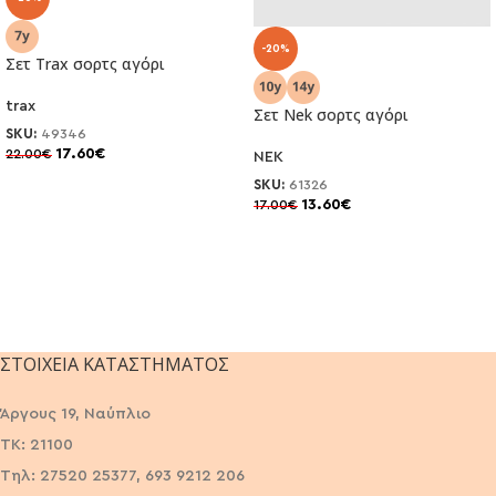
-20%
Σετ Trax σορτς αγόρι
trax
Σετ Nek σορτς αγόρι
SKU:
49346
17.60
€
22.00
€
NEK
SKU:
61326
13.60
€
17.00
€
ΣΤΟΙΧΕΊΑ ΚΑΤΑΣΤΉΜΑΤΟΣ
Άργους 19, Ναύπλιο
ΤΚ: 21100
Τηλ: 27520 25377, 693 9212 206