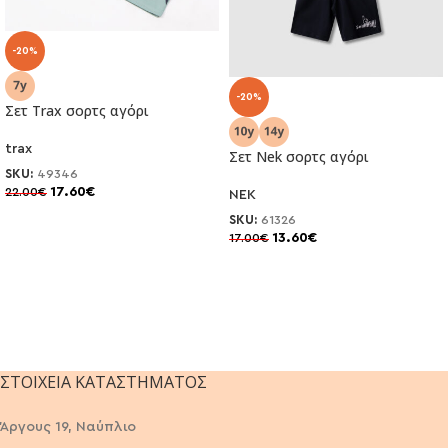
-20%
-20%
Σετ Trax σορτς αγόρι
trax
Σετ Nek σορτς αγόρι
SKU:
49346
17.60
€
22.00
€
NEK
SKU:
61326
13.60
€
17.00
€
ΣΤΟΙΧΕΊΑ ΚΑΤΑΣΤΉΜΑΤΟΣ
Άργους 19, Ναύπλιο